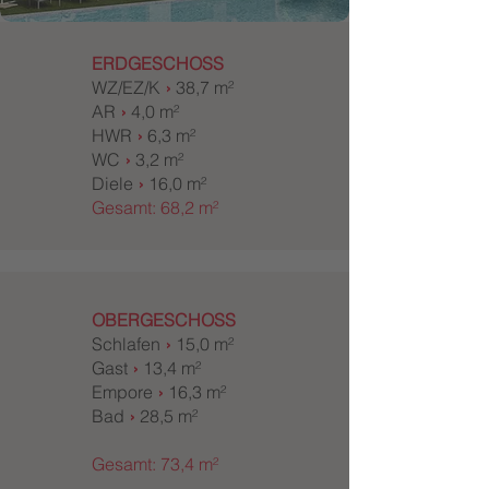
ERDGESCHOSS
WZ/EZ/K
›
38,7 m²
AR
›
4,0 m²
HWR
›
6,3 m²
WC
›
3,2 m²
Diele
›
16,0 m²
Gesamt: 68,2 m²
OBERGESCHOSS
Schlafen
›
15,0 m²
Gast
›
13,4 m²
Empore
›
16,3 m²
Bad
›
28,5 m²
Gesamt: 73,4 m²