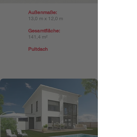
Außenmaße:
13,0 m x 12,0 m
Gesamtfläche:
141,4
m²
Pultdach