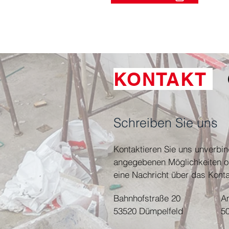
KONTAKT
Schreiben Sie uns
Kontaktieren Sie uns unverbin
angegebenen Möglichkeiten o
eine Nachricht über das Konta
Bahnhofstraße 20
A
53520 Dümpelfeld
5