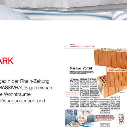
ARK
azin der Rhein-Zeitung
MASSIV
HAUS gemeinsam
lle Wohnträume
, lösungsorientiert und