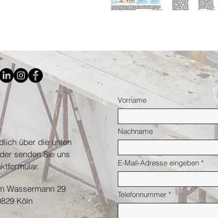
Vorname
Nachname
dlich über die unten
der senden Sie uns
E-Mail-Adresse eingeben
ktformular.
m Wassermann 29
Telefonnummer
0829 Köln